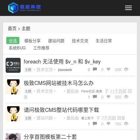
首页
>
主题
全选
模板分享
建站问题
技术交流
生活日常
系统BUG
工作推荐
foreach 无法使用 $v_n 和 $v_key
• 技术交流 •
0
0
268
主题
jiasuweb
极致CMS网站被挂木马怎么办
• 技术交流 •
• 最后由
于
11个月前
回
主题
Fiime社区-奥奥
复
1
0
555
请问极致CMS整站代码哪里下载
• 建站问题 •
• 最后由
于
7个月前
回复
主题
春上秋下
1
0
765
分享首图模板第二十套