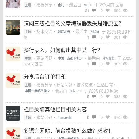
• 模板分享 •
• 最后由
于
2个月前
回复
主题
金儿
Mr.Liu
31
0
680
请问三级栏目的文章编辑器丢失是啥原因？
• 技术交流 •
• 最后由
于
2025-02-10
回
主题
湘江北去
方脸祥
复
1
0
304
多行录入，如何调出其中某一行？
• 建站问题 •
• 最后由
于
2025-
主题
中国一点都不能少
伟权叔叔
07-07
回复
1
0
307
分享后台订单打印
• 模板分享 • 建站问题 • 技术交流 • 生活日常 •
主题
• 最后由
于
2025-02-19
回复
中国一点都不能少
道长007
5
0
382
栏目关联其他栏目相关内容
• 建站问题 •
0
0
370
主题
jiasuweb
多语言网站，前台投稿怎么做？求教！
• 建站问题 •
• 最后由
于