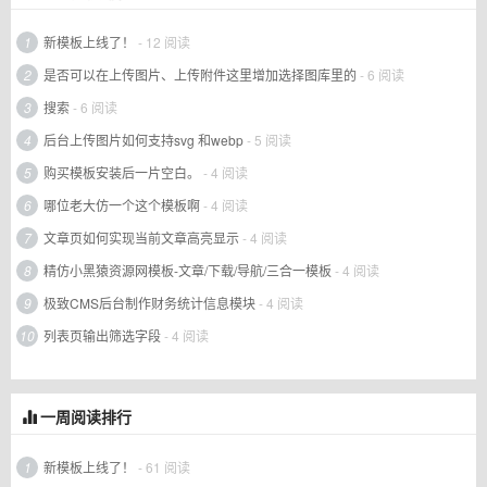
1
新模板上线了！
- 12 阅读
2
是否可以在上传图片、上传附件这里增加选择图库里的
- 6 阅读
3
搜索
- 6 阅读
4
后台上传图片如何支持svg 和webp
- 5 阅读
5
购买模板安装后一片空白。
- 4 阅读
6
哪位老大仿一个这个模板啊
- 4 阅读
7
文章页如何实现当前文章高亮显示
- 4 阅读
8
精仿小黑猿资源网模板-文章/下载/导航/三合一模板
- 4 阅读
9
极致CMS后台制作财务统计信息模块
- 4 阅读
10
列表页输出筛选字段
- 4 阅读
一周阅读排行
1
新模板上线了！
- 61 阅读