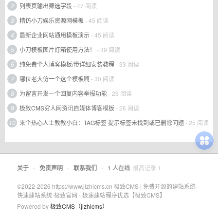
2
列表页输出筛选字段
- 47 阅读
3
精仿小刀娱乐资源网模板
- 45 阅读
4
最新企业网站通用模板演示
- 45 阅读
5
小刀模板图片灯箱使用方法！
- 39 阅读
6
纯免费个人博客模板/带详细安装教程
- 33 阅读
7
哪位老大仿一个这个模板啊
- 30 阅读
8
为留言开发一个回复内容举报功能
- 26 阅读
9
极致CMS穷人网资讯自媒体博客模板
- 26 阅读
10
来个热心人士教教小白：TAG标签 提示标签未找到或已删除问题
- 25 阅读
关于
•
免责声明
•
联系我们
•
1
人在线
最高记录
1
©2022-2026 https://www.jizhicms.cn 极致CMS | 免费开源的建站系统-
快速建站系统-极致官网 - 极速建站程序优选【极致CMS】
Powered by
极致CMS（jizhicms）