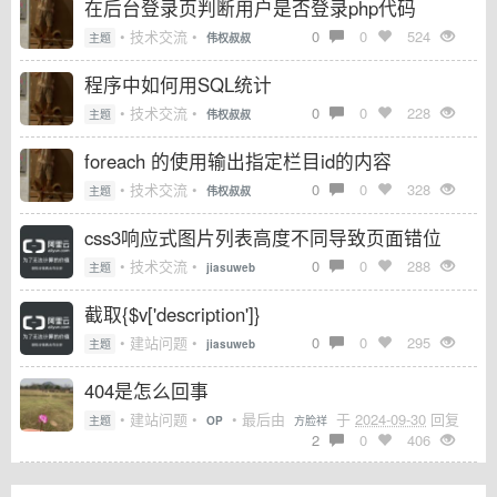
在后台登录页判断用户是否登录php代码
• 技术交流 •
0
0
524
主题
伟权叔叔
程序中如何用SQL统计
• 技术交流 •
0
0
228
主题
伟权叔叔
foreach 的使用输出指定栏目id的内容
• 技术交流 •
0
0
328
主题
伟权叔叔
css3响应式图片列表高度不同导致页面错位
• 技术交流 •
0
0
288
主题
jiasuweb
截取{$v['description']}
• 建站问题 •
0
0
295
主题
jiasuweb
404是怎么回事
• 建站问题 •
• 最后由
于
2024-09-30
回复
主题
OP
方脸祥
2
0
406