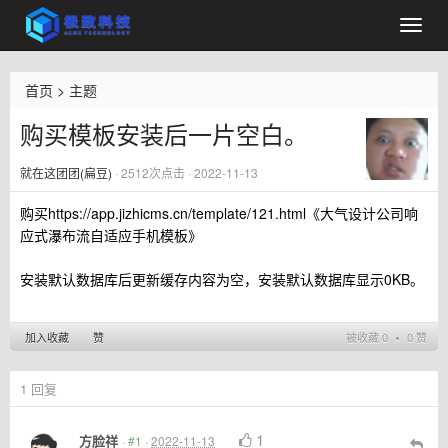
首页
>
主题
购买模板安装后一片空白。
就在这团团(扁豆)
·
2512
次点击 · 2022-11-13
购买https://app.jizhicms.cn/template/121.html《大气设计公司响
应式瀑布流自适应手机模板》
安装默认数据库后更新缓存内容为空，安装默认数据库显示0KB。
加入收藏
赞
被收藏 0 ∙ 0 赞
1
回复
1
方脸祥
·
#1
·
2022-11-13