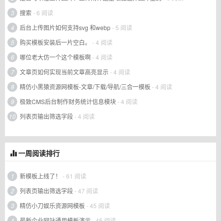
3
搜索
- 6 阅读
4
后台上传图片如何支持svg 和webp
- 5 阅读
5
购买模板安装后一片空白。
- 4 阅读
6
哪位老大仿一个这个模板啊
- 4 阅读
7
文章页如何实现当前文章高亮显示
- 4 阅读
8
精仿小黑猿资源网模板-文章/下载/导航/三合一模板
- 4 阅读
9
极致CMS后台制作财务统计信息模块
- 4 阅读
10
列表页输出筛选字段
- 4 阅读
一周阅读排行
1
新模板上线了！
- 61 阅读
2
列表页输出筛选字段
- 47 阅读
3
精仿小刀娱乐资源网模板
- 45 阅读
4
最新企业网站通用模板演示
- 45 阅读