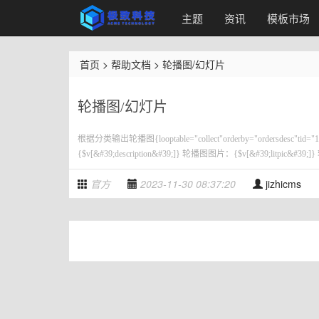
主题
资讯
模板市场
首页
>
帮助文档
>
轮播图/幻灯片
轮播图/幻灯片
根据分类输出轮播图{looptable="collect"orderby="ordersdesc"tid
{$v[&#39;description&#39;]} 轮播图图片：{$v[&#39;litpic&#39;]
官方
2023-11-30 08:37:20
jizhicms