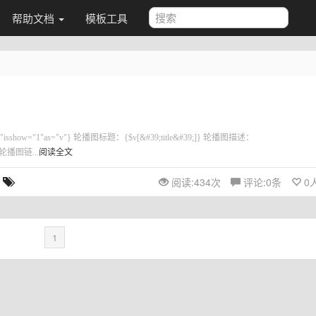
帮助文档
模板工具
="1"isshow="1"as="v"} 轮播图标题：{$v[&#39;title&#39;]} 轮播图描述：
} 轮播图链...
阅读全文
阅读:
434
次
评论:
0
条
0
1