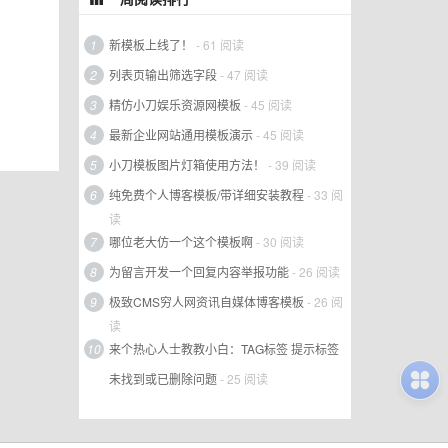
1
新模板上线了！
- 61 阅读
2
列表页输出筛选字段
- 47 阅读
3
精仿小刀娱乐资源网模板
- 45 阅读
4
最新企业网站通用模板演示
- 45 阅读
5
小刀模板图片灯箱使用方法！
- 39 阅读
6
纯免费个人博客模板/带详细安装教程
- 33 阅
读
7
哪位老大仿一个这个模板啊
- 30 阅读
8
为留言开发一个回复内容举报功能
- 26 阅读
9
极致CMS穷人网资讯自媒体博客模板
- 26 阅
读
10
来个热心人士教教小白：TAG标签 提示标签
未找到或已删除问题
- 25 阅读