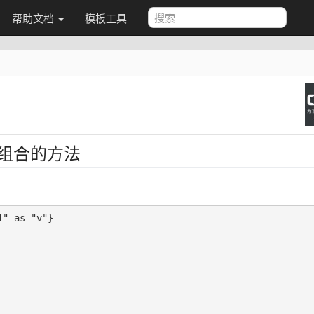
帮助文档
模板工具
组合的方法
" as="v"}
