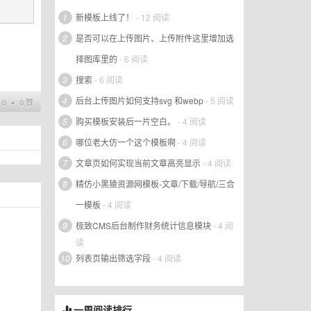
1
新模板上线了！
- 12 阅读
2
是否可以在上传图片、上传附件这里增加选
择图库里的
- 6 阅读
3
搜索
- 6 阅读
4
后台上传图片如何支持svg 和webp
- 5 阅读
0 ∙ 0 赞
5
购买模板安装后一片空白。
- 4 阅读
6
哪位老大仿一个这个模板啊
- 4 阅读
7
文章页如何实现当前文章高亮显示
- 4 阅读
8
精仿小黑猿资源网模板-文章/下载/导航/三合
一模板
- 4 阅读
9
极致CMS后台制作财务统计信息模块
- 4 阅
读
10
列表页输出筛选字段
- 4 阅读
一周阅读排行