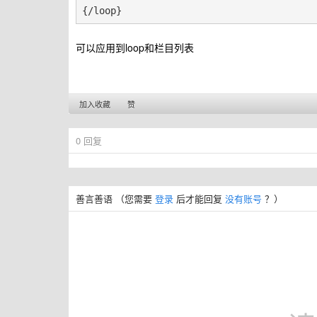
{/loop}
可以应用到loop和栏目列表
加入收藏
赞
0
回复
善言善语
（您需要
登录
后才能回复
没有账号
？）