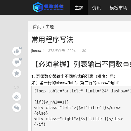
主题
资讯
模板市场
首页
>
主题
常用程序写法
jiasuweb
·
378
次点击 · 2024-11-30
【必须掌握】列表输出不同数量
1. 奇偶数交替输出不同格式的列表（难度：易）
如：第一行的class="left"，第二行的class="right"
分享
{loop table="article" limit="24" isshow="1
{if($v_n%2==1)}

<div class="left">{$v['title']}</div>

{else}

<div class="right">{$v['title']}</div>

{/if}
