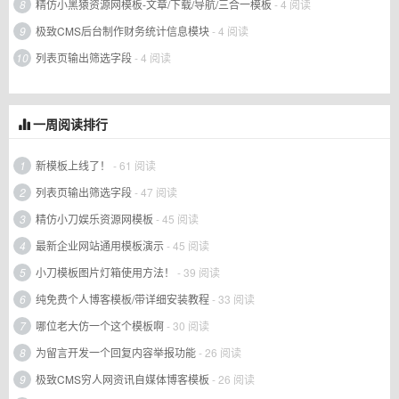
8
精仿小黑猿资源网模板-文章/下载/导航/三合一模板
- 4 阅读
9
极致CMS后台制作财务统计信息模块
- 4 阅读
10
列表页输出筛选字段
- 4 阅读
一周阅读排行
1
新模板上线了！
- 61 阅读
2
列表页输出筛选字段
- 47 阅读
3
精仿小刀娱乐资源网模板
- 45 阅读
4
最新企业网站通用模板演示
- 45 阅读
5
小刀模板图片灯箱使用方法！
- 39 阅读
6
纯免费个人博客模板/带详细安装教程
- 33 阅读
7
哪位老大仿一个这个模板啊
- 30 阅读
8
为留言开发一个回复内容举报功能
- 26 阅读
9
极致CMS穷人网资讯自媒体博客模板
- 26 阅读