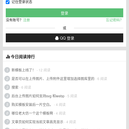
记住登录状态
没有账号？
注册
忘记密码？
或
QQ 登录
今日阅读排行
1
新模板上线了！
- 12 阅读
2
是否可以在上传图片、上传附件这里增加选择图库里的
- 6 阅读
3
搜索
- 6 阅读
4
后台上传图片如何支持svg 和webp
- 5 阅读
5
购买模板安装后一片空白。
- 4 阅读
6
哪位老大仿一个这个模板啊
- 4 阅读
7
文章页如何实现当前文章高亮显示
- 4 阅读