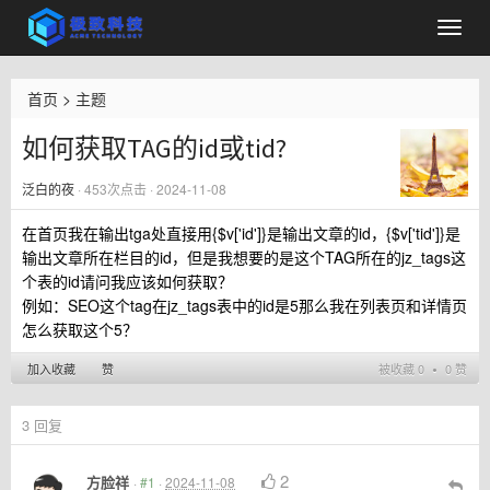
首页
>
主题
如何获取TAG的id或tid?
泛白的夜
·
453
次点击 · 2024-11-08
在首页我在输出tga处直接用{$v['id']}是输出文章的id，{$v['tid']}是
输出文章所在栏目的id，但是我想要的是这个TAG所在的jz_tags这
个表的id请问我应该如何获取？
例如：SEO这个tag在
jz_tags表中的id是5那么我在列表页和详情页
怎么获取这个5？
加入收藏
赞
被收藏 0 ∙ 0 赞
3
回复
2
方脸祥
·
#1
·
2024-11-08