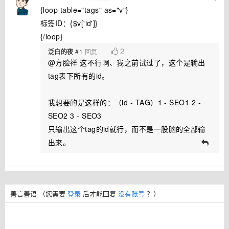
{loop table="tags" as="v"}
标签ID：{$v['id']}
{/loop}
2
泛白的夜
#1
回复
@方脸祥 这不行啊、我之前试过了，这个是输出
tag表下所有的id。
我想要的是这样的：（id - TAG）1 - SEO1 2 -
SEO2 3 - SEO3
只输出这个tag的id就行，而不是一股脑的全部输
出来。
善言善语
（您需要
登录
后才能回复
没有账号
？）