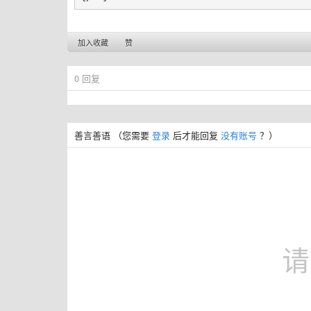
加入收藏
赞
0
回复
善言善语
（您需要
登录
后才能回复
没有账号
？）
请