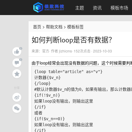
主题
资讯
模板市场
首页
>
帮助文档
>
模板标签
如何判断loop是否有数据？
来源：官方· 作者 jizhicms·
152
次点击 · 2023-10-03
由于loop经常会出现没有数据的问题，这个时候需要
{loop table="article" as="v"}

计数器{$v_n}

{/loop}

分享
#默认计数器$v_n的值为0，如果有输出，那么计数器
{if(!$v_n)}

如果loop没有输出，则输出这里

{/if}

或者

{if($v_n==0)}

如果loop没有输出，则输出这里

{/if}