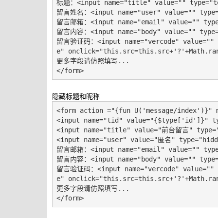
标题：<input name="title" value="" type="te
留言姓名：<input name="user" value="" type="
留言邮箱：<input name="email" value="" type=
留言内容：<input name="body" value="" type="
留言验证码：<input name="vercode" value="" ty
e" onclick="this.src=this.src+'?'+Math.ran
更多字段请仿照填写...

</form>
隐藏标题和昵称
<form action ="{fun U('message/index')}" m
<input name="tid" value="{$type['id']}" ty
<input name="title" value="前台留言" type="
<input name="user" value="匿名" type="hidde
留言邮箱：<input name="email" value="" type=
留言内容：<input name="body" value="" type="
留言验证码：<input name="vercode" value="" ty
e" onclick="this.src=this.src+'?'+Math.ran
更多字段请仿照填写...

</form>