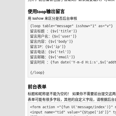
使用loop输出留言
用 isshow 来区分是否后台审核
{loop table="message" isshow="1" as="v"}

留言标题 ：{$v['title']}

留言用户名：{$v['user']}

留言内容：{$v['body']}

留言IP：{$v['ip']}

留言电话：{$v['tel']}

留言邮箱：{$v['email']}

留言时间 ：{fun date('Y-m-d H:i:s',$v['addti
{/loop}
前台表单
标题和昵称是不能为空的！ 如果你不需要前台提交这两个字
表单可能有很多字段，其他的自定义字段，请根据后台
<form action ="{fun U('message/index')}" m
<input name="tid" value="{$type['id']}" ty