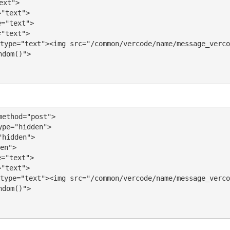
xt">

text">

"text">

text">

pe="text"><img src="/common/vercode/name/message_verco
dom()">

ethod="post">

pe="hidden">

hidden">

n">

"text">

text">

pe="text"><img src="/common/vercode/name/message_verco
dom()">
