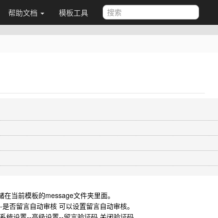
帮助文档
模板工具
当前模板的message文件夹里面。
--是否留言自动审核 可以设置留言自动审核。
统设置--高级设置--留言验证码 关闭验证码。