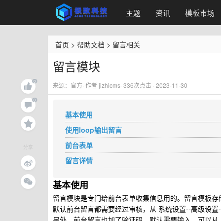
主题
资讯
模板市场
首页
>
帮助文档
>
留言相关
留言模块
来源：官方· 作者 jizhicms·
336
次点击 · 2023-11-30
基本使用
使用loop输出留言
前台表单
分享
留言详情
基本使用
留言模块是专门给前台表单收集信息用的。留言模板存储在
默认前台留言都需要经过审核，从 系统设置--高级设置
另外，前台留言也加了验证码，默认需要输入，可以从 系