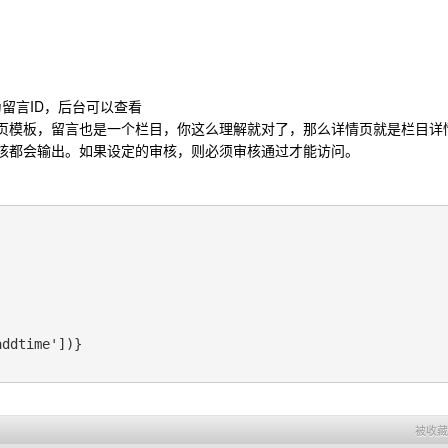
这个ID为留言ID，后台可以查看
页模板，留言也是一个栏目，你这么理解就对了，那么详情页就是栏目详
核都会输出。如果设定的审核，则必须审核通过才能访问。
dtime'])}

被收藏 