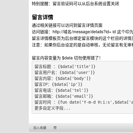
特别提醒：留言验证码可以从后台系统设置关闭
留言详情
通过相关链接可以访问到留言详情页面
访问链接：http://域名/message/details?id= id 
留言详情模板页为后台绑定留言模块的这个栏目的详情
注意：如果你后台设定的是自动审核，无论留言有无审
留言内容变量为 $data 切勿使用错了！
留言标题 ：{$data['title']}

留言用户名：{$data['user']}

留言内容：{$data['body']}

留言IP：{$data['ip']}

留言电话：{$data['tel']}

留言邮箱：{$data['email']}

留言时间 ：{fun date('Y-m-d H:i:s',$data['ad
更多自定义字段...
加入收藏
赞