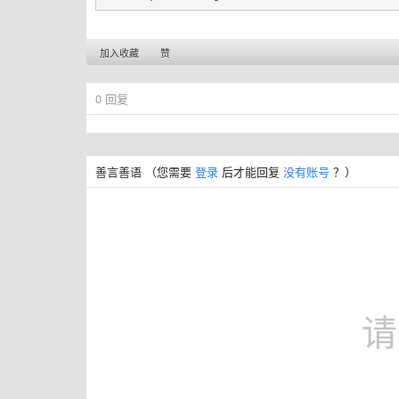
加入收藏
赞
0
回复
善言善语
（您需要
登录
后才能回复
没有账号
？）
请