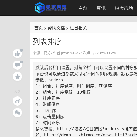
主题
资讯
模板市场
首页
>
帮助文档
>
栏目相关
列表排序
来源：官方· 作者 jizhicms·
494
次点击 · 2023-11-29
默认后台栏目设置，对每个栏目可以设置不同的排序规
前台也可以通过参数来制定不同的排序规则，默认是按
参数：orders

1: 组合：排序倒序，时间倒序，ID倒序

分享
2: 组合：排序倒叙，ID倒叙

3: 排序正序

4: 时间倒序

5: ID正序

6: 点击量倒序

7: 时间正序

请求链接：http://域名/栏目链接?orders=<排序值>
如：http://demo.jizhicms.cn/news.html?orde