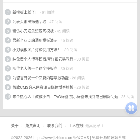
1
新模板上线了！
- 61 阅读
2
列表页输出筛选字段
- 47 阅读
3
精仿小刀娱乐资源网模板
- 45 阅读
4
最新企业网站通用模板演示
- 45 阅读
5
小刀模板图片灯箱使用方法！
- 39 阅读
6
纯免费个人博客模板/带详细安装教程
- 33 阅读
7
哪位老大仿一个这个模板啊
- 30 阅读
8
为留言开发一个回复内容举报功能
- 26 阅读
9
极致CMS穷人网资讯自媒体博客模板
- 26 阅读
10
来个热心人士教教小白：TAG标签 提示标签未找到或已删除问题
- 25 阅读
关于
•
免责声明
•
联系我们
•
1
人在线
最高记录
1
©2022-2026 https://www.jizhicms.cn 极致CMS | 免费开源的建站系统-