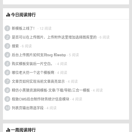
今日阅读排行
1
新模板上线了！
- 12 阅读
2
是否可以在上传图片、上传附件这里增加选择图库里的
- 6 阅读
3
搜索
- 6 阅读
4
后台上传图片如何支持svg 和webp
- 5 阅读
5
购买模板安装后一片空白。
- 4 阅读
6
哪位老大仿一个这个模板啊
- 4 阅读
7
文章页如何实现当前文章高亮显示
- 4 阅读
8
精仿小黑猿资源网模板-文章/下载/导航/三合一模板
- 4 阅读
9
极致CMS后台制作财务统计信息模块
- 4 阅读
10
列表页输出筛选字段
- 4 阅读
一周阅读排行