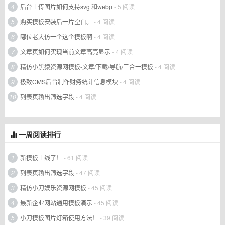
4
后台上传图片如何支持svg 和webp
- 5 阅读
5
购买模板安装后一片空白。
- 4 阅读
6
哪位老大仿一个这个模板啊
- 4 阅读
7
文章页如何实现当前文章高亮显示
- 4 阅读
8
精仿小黑猿资源网模板-文章/下载/导航/三合一模板
- 4 阅读
9
极致CMS后台制作财务统计信息模块
- 4 阅读
10
列表页输出筛选字段
- 4 阅读
一周阅读排行
1
新模板上线了！
- 61 阅读
2
列表页输出筛选字段
- 47 阅读
3
精仿小刀娱乐资源网模板
- 45 阅读
4
最新企业网站通用模板演示
- 45 阅读
5
小刀模板图片灯箱使用方法！
- 39 阅读