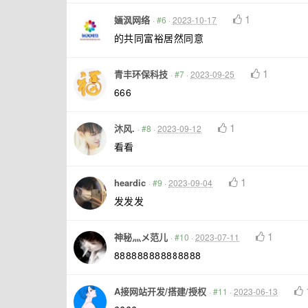
1
婳沨网络
·
#6
·
2023-10-17
的共同富裕居然同意
1
青丰环保科技
·
#7
·
2023-09-25
666
1
沐风.
·
#8
·
2023-09-12
看看
1
heardic
·
#9
·
2023-09-04
发发发
1
神秘灬メ范儿
·
#10
·
2023-07-11
888888888888888
A接网站开发/搭建/授权
·
#11
·
2023-06-13