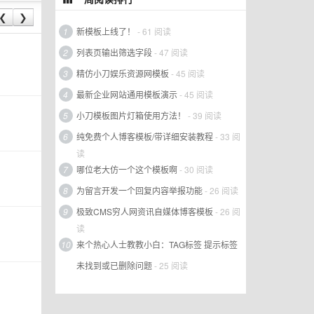
❮
❯
1
新模板上线了！
- 61 阅读
2
列表页输出筛选字段
- 47 阅读
3
精仿小刀娱乐资源网模板
- 45 阅读
4
最新企业网站通用模板演示
- 45 阅读
5
小刀模板图片灯箱使用方法！
- 39 阅读
6
纯免费个人博客模板/带详细安装教程
- 33 阅
读
7
哪位老大仿一个这个模板啊
- 30 阅读
8
为留言开发一个回复内容举报功能
- 26 阅读
9
极致CMS穷人网资讯自媒体博客模板
- 26 阅
读
10
来个热心人士教教小白：TAG标签 提示标签
未找到或已删除问题
- 25 阅读