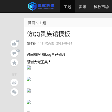
主题
资讯
模板市场
首页
>
主题
仿QQ贵族馆模板
如沐春
·
1481
次点击 · 2022-09-24
时间有限 有bug自己修改
感谢大佬王某人
分享