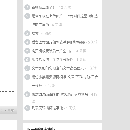
1
新模板上线了！
- 12 阅读
2
是否可以在上传图片、上传附件这里增加选
择图库里的
- 6 阅读
3
搜索
- 6 阅读
4
后台上传图片如何支持svg 和webp
- 5 阅读
5
购买模板安装后一片空白。
- 4 阅读
6
哪位老大仿一个这个模板啊
- 4 阅读
7
文章页如何实现当前文章高亮显示
- 4 阅读
8
精仿小黑猿资源网模板-文章/下载/导航/三合
一模板
- 4 阅读
9
极致CMS后台制作财务统计信息模块
- 4 阅
读
10
列表页输出筛选字段
- 4 阅读
1 ∙ 0 赞
一周阅读排行