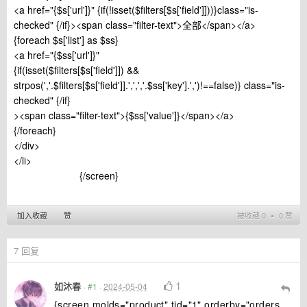
<a href="{$s['url']}" {if(!isset($filters[$s['field']]))}class="is-
checked" {/if}><span class="filter-text">全部</span></a>
{foreach $s['list'] as $ss}
<a href="{$ss['url']}"
{if(isset($filters[$s['field']]) &&
strpos(','.$filters[$s['field']].',',','.$ss['key'].',')!==false)} class="is-
checked" {/if}
><span class="filter-text">{$ss['value']}</span></a>
{/foreach}
</div>
</li>
{/screen}
加入收藏
赞
被收藏 0 ∙ 0 赞
7
回复
1
如沐春
·
#1
·
2024-05-04
{screen molds="product" tid="1" orderby="orders