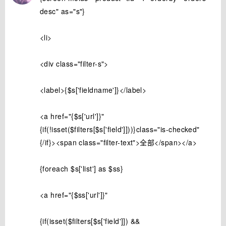
desc" as="s"}
<li>
<div class="filter-s">
<label>{$s['fieldname']}</label>
<a href="{$s['url']}"
{if(!isset($filters[$s['field']]))}class="is-checked"
{/if}><span class="filter-text">全部</span></a>
{foreach $s['list'] as $ss}
<a href="{$ss['url']}"
{if(isset($filters[$s['field']]) &&