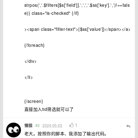
strpos(','.$filters[$s['field']].',',','.$ss['key'].',')!==fals
e)} class="is-checked" {/if}
><span class="filter-text">{$ss['value']}</span></a>
{/foreach}
</div>
</li>
{/screen}
直接加入tid筛选就可以了
1
懒猫
·
#2
·
2024-05-03
老大。按照你的脚本、我添加了输出代码。