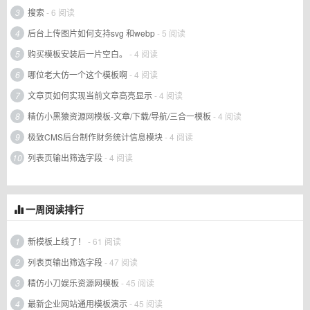
3
搜索
- 6 阅读
4
后台上传图片如何支持svg 和webp
- 5 阅读
5
购买模板安装后一片空白。
- 4 阅读
6
哪位老大仿一个这个模板啊
- 4 阅读
7
文章页如何实现当前文章高亮显示
- 4 阅读
8
精仿小黑猿资源网模板-文章/下载/导航/三合一模板
- 4 阅读
9
极致CMS后台制作财务统计信息模块
- 4 阅读
10
列表页输出筛选字段
- 4 阅读
一周阅读排行
1
新模板上线了！
- 61 阅读
2
列表页输出筛选字段
- 47 阅读
3
精仿小刀娱乐资源网模板
- 45 阅读
4
最新企业网站通用模板演示
- 45 阅读