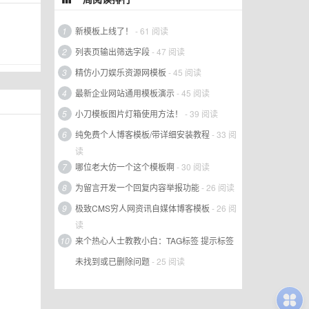
1
新模板上线了！
- 61 阅读
2
列表页输出筛选字段
- 47 阅读
3
精仿小刀娱乐资源网模板
- 45 阅读
4
最新企业网站通用模板演示
- 45 阅读
5
小刀模板图片灯箱使用方法！
- 39 阅读
6
纯免费个人博客模板/带详细安装教程
- 33 阅
读
7
哪位老大仿一个这个模板啊
- 30 阅读
8
为留言开发一个回复内容举报功能
- 26 阅读
9
极致CMS穷人网资讯自媒体博客模板
- 26 阅
读
10
来个热心人士教教小白：TAG标签 提示标签
未找到或已删除问题
- 25 阅读