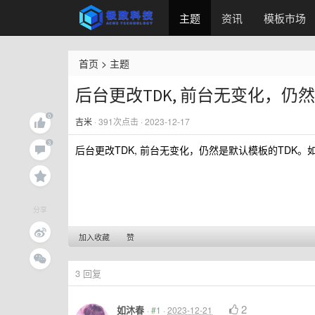
主题
资讯
模板市场
首页
>
主题
后台更改TDK, 前台无变化，仍
吉米
·
391
次点击 · 2023-12-17
后台更改TDK, 前台无变化，仍然是默认模板的TDK。
分享
加入收藏
赞
3
回复
2
如沐春
·
#1
·
2023-12-21