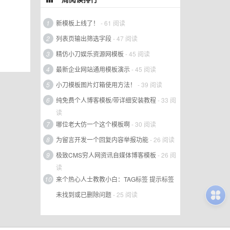
1
新模板上线了！
- 61 阅读
2
列表页输出筛选字段
- 47 阅读
3
精仿小刀娱乐资源网模板
- 45 阅读
4
最新企业网站通用模板演示
- 45 阅读
5
小刀模板图片灯箱使用方法！
- 39 阅读
6
纯免费个人博客模板/带详细安装教程
- 33 阅
读
7
哪位老大仿一个这个模板啊
- 30 阅读
8
为留言开发一个回复内容举报功能
- 26 阅读
9
极致CMS穷人网资讯自媒体博客模板
- 26 阅
读
10
来个热心人士教教小白：TAG标签 提示标签
未找到或已删除问题
- 25 阅读