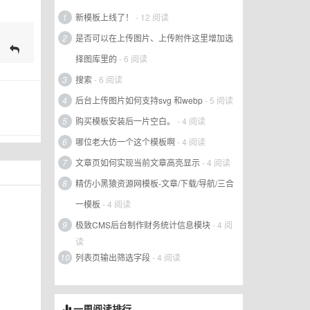
1
新模板上线了！
- 12 阅读
2
是否可以在上传图片、上传附件这里增加选
择图库里的
- 6 阅读
3
搜索
- 6 阅读
4
后台上传图片如何支持svg 和webp
- 5 阅读
5
购买模板安装后一片空白。
- 4 阅读
6
哪位老大仿一个这个模板啊
- 4 阅读
7
文章页如何实现当前文章高亮显示
- 4 阅读
8
精仿小黑猿资源网模板-文章/下载/导航/三合
一模板
- 4 阅读
9
极致CMS后台制作财务统计信息模块
- 4 阅
读
10
列表页输出筛选字段
- 4 阅读
一周阅读排行