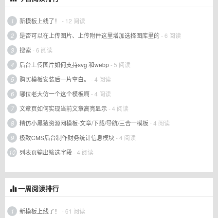
1
新模板上线了！
- 12 阅读
2
是否可以在上传图片、上传附件这里增加选择图库里的
- 6 阅读
3
搜索
- 6 阅读
4
后台上传图片如何支持svg 和webp
- 5 阅读
5
购买模板安装后一片空白。
- 4 阅读
6
哪位老大仿一个这个模板啊
- 4 阅读
7
文章页如何实现当前文章高亮显示
- 4 阅读
8
精仿小黑猿资源网模板-文章/下载/导航/三合一模板
- 4 阅读
9
极致CMS后台制作财务统计信息模块
- 4 阅读
10
列表页输出筛选字段
- 4 阅读
一周阅读排行
1
新模板上线了！
- 61 阅读