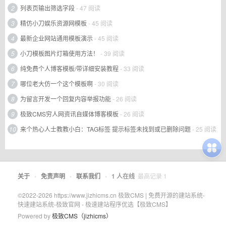
2
列表页输出筛选字段
- 47 阅读
3
精仿小刀娱乐资源网模板
- 45 阅读
4
最新企业网站通用模板演示
- 45 阅读
5
小刀模板图片灯箱使用方法！
- 39 阅读
6
纯免费个人博客模板/带详细安装教程
- 33 阅读
7
哪位老大仿一个这个模板啊
- 30 阅读
8
为留言开发一个回复内容举报功能
- 26 阅读
9
极致CMS穷人网资讯自媒体博客模板
- 26 阅读
10
来个热心人士教教小白：TAG标签 提示标签未找到或已删除问题
- 25 阅读
关于
•
免责声明
•
联系我们
•
1
人在线
最高记录
1
©2022-2026 https://www.jizhicms.cn 极致CMS | 免费开源的建站系统-
快速建站系统-极致官网 - 极速建站程序优选【极致CMS】
Powered by
极致CMS（jizhicms）