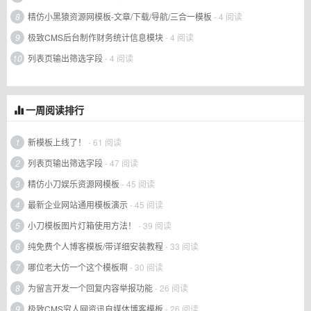
8
精仿小黑猿资源网模板-文章/下载/导航/三合一模板
- 4 阅读
9
极致CMS后台制作财务统计信息模块
- 4 阅读
10
列表页输出筛选字段
- 4 阅读
一周阅读排行
1
新模板上线了！
- 61 阅读
2
列表页输出筛选字段
- 47 阅读
3
精仿小刀娱乐资源网模板
- 45 阅读
4
最新企业网站通用模板演示
- 45 阅读
5
小刀模板图片灯箱使用方法！
- 39 阅读
6
纯免费个人博客模板/带详细安装教程
- 33 阅读
7
哪位老大仿一个这个模板啊
- 30 阅读
8
为留言开发一个回复内容举报功能
- 26 阅读
9
极致CMS穷人网资讯自媒体博客模板
- 26 阅读