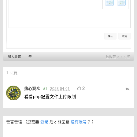
加入收藏
赞
被收藏 0 ∙ 0 赞
1
回复
2
热心观众
·
#1
·
2023-04-01
看看php配置文件上传限制
善言善语
（您需要
登录
后才能回复
没有账号
？）