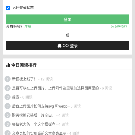
记住登录状态
没有账号？
注册
忘记密码？
或
QQ 登录
今日阅读排行
1
新模板上线了！
- 12 阅读
2
是否可以在上传图片、上传附件这里增加选择图库里的
- 6 阅读
3
搜索
- 6 阅读
4
后台上传图片如何支持svg 和webp
- 5 阅读
5
购买模板安装后一片空白。
- 4 阅读
6
哪位老大仿一个这个模板啊
- 4 阅读
7
文章页如何实现当前文章高亮显示
- 4 阅读