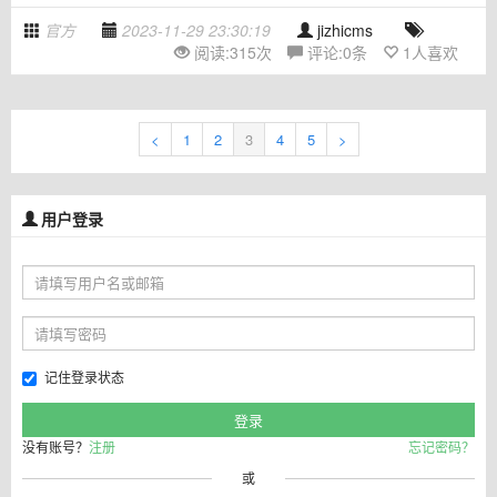
官方
2023-11-29 23:30:19
jizhicms
阅读:
315
次
评论:
0
条
1
人喜欢
<
1
2
3
4
5
>
用户登录
记住登录状态
没有账号？
注册
忘记密码？
或