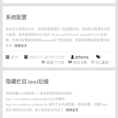
系统配置
基本定义系统后台中，系统配置里面的一些配置信息，包含默认配置及自定
义配置。基本使用网站SEO名称 {$webconf[&#39;web_name&#39;]}以此类
推，所有的配置都存储到$webconf这个数组里面，里面的参数就是配置字段
标识...
阅读全文
官方
2023-11-30 08:15:00
jizhicms
阅读:
777
次
评论:
0
条
0
人喜欢
隐藏栏目.html后缀
说明隐藏.html功能是1.7+版本新增的高级功能如：
http://www.jizhicms.cn/lanmu/abc.html 隐藏后：
http://www.jizhicms.cn/lanmu/abc/操作方法系统配置-->高级配置-->隐藏.html
提交 刷新前台页面，那么链接就会改变了...
阅读全文