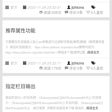
官方
2023-11-29 23:32:41
jizhicms
阅读:
208
次
评论:
0
条
0
人喜欢
推荐属性功能
只需要在栏目链接上加上attr参数进行过滤即可筛选[推荐]数据（推荐属性值
3）假设栏目链接为： https://demo.jizhicms.cn/product.html推荐内容为：
https://demo.jizhicms.cn/product.html?attr=3筛选多个值[推荐][置...
阅读全文
官方
2023-11-29 23:32:11
jizhicms
阅读:
179
次
评论:
0
条
0
人喜欢
指定栏目输出
假设栏目ID=2栏目名称：{$classtypedata[2][&#39;classname&#39;]} 栏目简
介：{$classtypedata[2][&#39;description&#39;]} 栏目内容：{$classtypedata[2]
[&#39;body&#39;]} ...自行发挥...判断栏目是否有下级 假设栏...
阅读全文