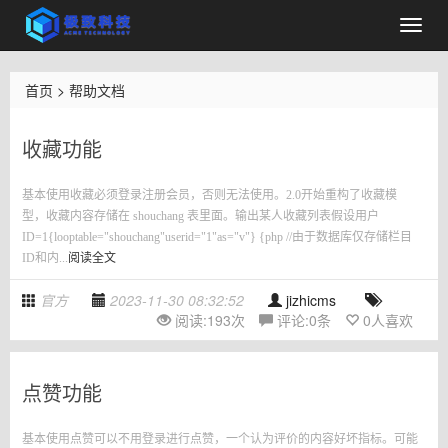
首页
>
帮助文档
收藏功能
基本使用收藏必须登录注册会员，否则无法使用。2.0开始重构了收藏模
型，收藏内容存储在 shouchang 表里面。输出某人收藏列表假设用户
ID=1{looptable="shouchang"userid="1"as="v"} {php //由于数据库仅存储栏目
ID和内...
阅读全文
官方
2023-11-30 08:32:52
jizhicms
阅读:
193
次
评论:
0
条
0
人喜欢
点赞功能
基本使用点赞可以不用登录进行点赞，一个认为评价的内容好坏指标。可能