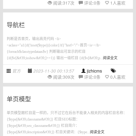
阅读:
317
次
评论:
0
条
1
人喜欢
导航栏
判断是否首页，输出高亮代码 <li>
<aclass="a1{if(!isset($type))}color{/if}"href="/">首页</a></li>
{foreach$classtypedataas$v} 判断输出可显示的栏目
{if($v[&#39;isshow&#39;]==1)} 输出一级栏目 {if($v[&#39;p...
阅读全文
官方
2023-11-30 00:13:57
jizhicms
阅读:
309
次
评论:
0
条
0
人喜欢
单页模型
单页模型跟栏目是一样的，只不过它在后台不能录入相关的内容栏目名称：
{$type[&#39;classname&#39;]} 栏目SEO标题：
{$type[&#39;seo_classname&#39;]} 栏目简介：
{$type[&#39;description&#39;]} 栏目关键词：{$type...
阅读全文