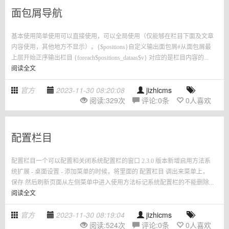
面包屑导航
基本使用简单使用可以直接使用，可以全局使用（仅能够在栏目下面及文章
内容使用，其他地方不显示）。{$positions}自定义输出面包屑#从面包屑最
上层开始正序输出栏目 {foreach$positions_dataas$v} 对应的是栏目内容的...
阅读全文
官方
2023-11-30 08:20:08
jizhicms
阅读:
329
次
评论:
0
条
0
人喜欢
配置栏目
配置栏目一个可以配置和关闭系统配置栏的窗口 2.3.0 版本新增启用方法系
统扩展 - 桌面设置 - 添加菜单的时候，将里面的 配置栏目 调出来菜单上，
保存 然后刷新页面从左侧菜单中进入使用方法标记系统配置栏的不能删除...
阅读全文
官方
2023-11-30 08:19:04
jizhicms
阅读:
524
次
评论:
0
条
0
人喜欢