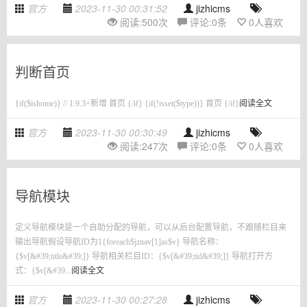
官方
2023-11-30 00:31:52
jizhicms
阅读:
500
次
评论:
0
条
0
人喜欢
判断首页
{if($ishome)} // 1.9.3+新增 首页 {/if} {if(!isset($type))} 首页 {/if}
阅读全文
官方
2023-11-30 00:30:49
jizhicms
阅读:
247
次
评论:
0
条
0
人喜欢
导航模块
定义导航模块是一个自助分配的导航，可以从后台配置导航，不跟随栏目来
输出导航假设导航ID为1{foreach$jznav[1]as$v} 导航名称：
{$v[&#39;title&#39;]} 导航相关栏目ID：{$v[&#39;tid&#39;]} 导航打开方
式：{$v[&#39...
阅读全文
官方
2023-11-30 00:27:28
jizhicms