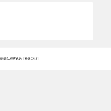
 - 极速建站程序优选【极致CMS】