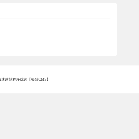
 - 极速建站程序优选【极致CMS】